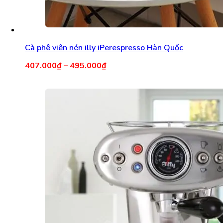
Cà phê viên nén illy iPerespresso Hàn Quốc
407.000
₫
–
495.000
₫