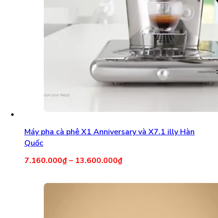
Máy pha cà phê X1 Anniversary và X7.1 illy Hàn
Quốc
7.160.000
₫
–
13.600.000
₫