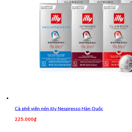
Cà phê viên nén illy Nespresso Hàn Quốc
225.000
₫