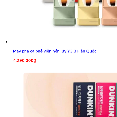
Máy pha cà phê viên nén illy Y3.3 Hàn Quốc
4.290.000
₫