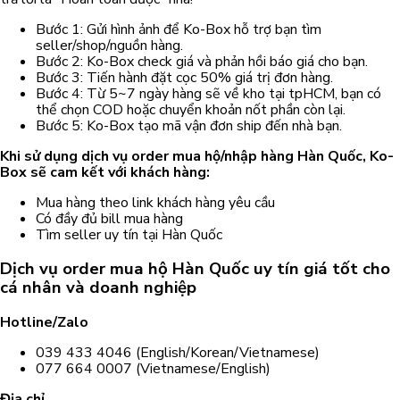
Bước 1: Gửi hình ảnh để Ko-Box hỗ trợ bạn tìm
seller/shop/nguồn hàng.
Bước 2: Ko-Box check giá và phản hồi báo giá cho bạn.
Bước 3: Tiến hành đặt cọc 50% giá trị đơn hàng.
Bước 4: Từ 5~7 ngày hàng sẽ về kho tại tpHCM, bạn có
thể chọn COD hoặc chuyển khoản nốt phần còn lại.
Bước 5: Ko-Box tạo mã vận đơn ship đến nhà bạn.
Khi sử dụng dịch vụ order mua hộ/nhập hàng Hàn Quốc, Ko-
Box sẽ cam kết với khách hàng:
Mua hàng theo link khách hàng yêu cầu
Có đầy đủ bill mua hàng
Tìm seller uy tín tại Hàn Quốc
Dịch vụ order mua hộ Hàn Quốc uy tín giá tốt cho
cá nhân và doanh nghiệp
Hotline/Zalo
039 433 4046 (English/Korean/Vietnamese)
077 664 0007 (Vietnamese/English)
Địa chỉ