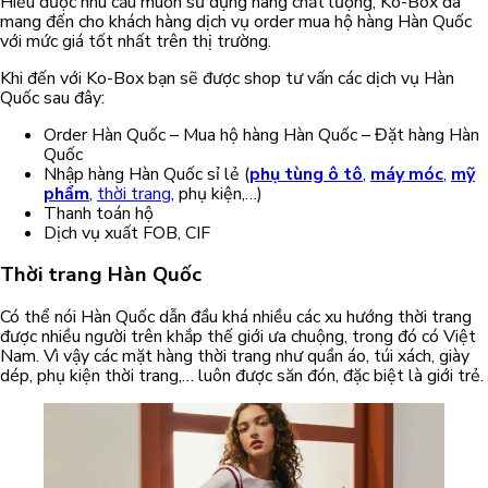
Hiểu được nhu cầu muốn sử dụng hàng chất lượng, Ko-Box đã
mang đến cho khách hàng dịch vụ order mua hộ hàng Hàn Quốc
với mức giá tốt nhất trên thị trường.
Khi đến với Ko-Box bạn sẽ được shop tư vấn các dịch vụ Hàn
Quốc sau đây:
Order Hàn Quốc – Mua hộ hàng Hàn Quốc – Đặt hàng Hàn
Quốc
Nhập hàng Hàn Quốc sỉ lẻ (
phụ tùng ô tô
,
máy móc
,
mỹ
phẩm
,
thời trang
, phụ kiện,…)
Thanh toán hộ
Dịch vụ xuất FOB, CIF
Thời trang Hàn Quốc
Có thể nói Hàn Quốc dẫn đầu khá nhiều các xu hướng thời trang
được nhiều người trên khắp thế giới ưa chuộng, trong đó có Việt
Nam. Vì vậy các mặt hàng thời trang như quần áo, túi xách, giày
dép, phụ kiện thời trang,… luôn được săn đón, đặc biệt là giới trẻ.