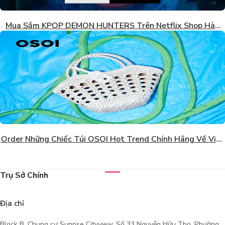
Mua Sắm KPOP DEMON HUNTERS Trên Netflix Shop Hàn
Quốc
Order Những Chiếc Túi OSOI Hot Trend Chính Hãng Về Việt
Nam Giá Tốt
Trụ Sở Chính
Địa chỉ
Block B, Chung cư Sunrise Cityview, Số 33 Nguyễn Hữu Thọ, Phường