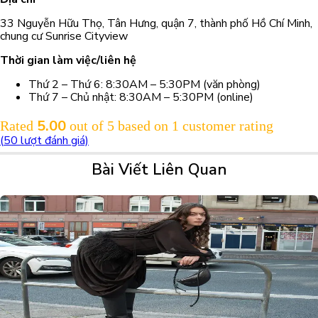
33 Nguyễn Hữu Thọ, Tân Hưng, quận 7, thành phố Hồ Chí Minh,
chung cư Sunrise Cityview
Thời gian làm việc/liên hệ
Thứ 2 – Thứ 6: 8:30AM – 5:30PM (văn phòng)
Thứ 7 – Chủ nhật: 8:30AM – 5:30PM (online)
5.00
Rated
out of 5 based on
1
customer rating
(
50
lượt đánh giá)
Bài Viết Liên Quan