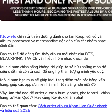
Ktown4u
chính là thiên đường dành cho fan Kpop, với vô vàn
album, photocard và merchandise độc đáo của các nhóm nhạc
đình đám.
Bạn có thể dễ dàng tìm thấy album mới nhất của BTS,
BLACKPINK, TWICE và nhiều nhóm nhạc khác nữa.
Mua album chính hãng không chỉ giúp ta sở hữu những món đồ
siêu chất mà còn là cách để ủng hộ thần tượng mình yêu quý.
Mỗi album bạn mua sẽ giúp idol tăng điểm trên các bảng xếp
hạng, giúp các oppa/unnie nhà mình tỏa sáng hơn nữa đó!
Vậy làm thế nào để order được album, goods, photocard,…chính
hang từ Hàn Quốc? Hãy cùng Ko-Box khám phá!
Bạn có thể quan tâm:
Cách order album Kpop Hàn Quốc nhanh
và hiệu quả 2025