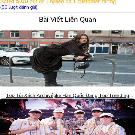
5.00
Rated
out of 5 based on
1
customer rating
(
50
lượt đánh giá)
Bài Viết Liên Quan
Top Túi Xách Archivépke Hàn Quốc Đang Top Trending
2026