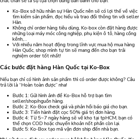
chắc chắn sẽ là sự lựa chọn đúng đắn dành cho bạn.
Ko-Box sở hữu nhân sự Hàn Quốc nên sẽ có lợi thế về việc
tìm kiếm sản phẩm, đọc hiểu và trao đổi thông tin với seller
Hàn.
Không chỉ order hàng tiêu dùng, Ko-box còn đặt hàng được
những loại máy móc công nghiệp, phụ kiện ô tô, hàng cồng
kềnh,…
Với nhiều năm hoạt động trong lĩnh vực mua hộ mua hàng
Hàn Quốc, shop mình tự tin sẽ mang đến cho bạn trải
nghiệm order tốt nhất!
Các bước đặt hàng Hàn Quốc tại Ko-Box
Nếu bạn chỉ có hình ảnh sản phẩm thì có order được không? Câu
trả lời là “Hoàn toàn được” nha!
Bước 1: Gửi hình ảnh để Ko-Box hỗ trợ bạn tìm
seller/shop/nguồn hàng.
Bước 2: Ko-Box check giá và phản hồi báo giá cho bạn.
Bước 3: Tiến hành đặt cọc 50% giá trị đơn hàng.
Bước 4: Từ 5~7 ngày hàng sẽ về kho tại tpHCM, bạn có
thể chọn COD hoặc chuyển khoản nốt phần còn lại.
Bước 5: Ko-Box tạo mã vận đơn ship đến nhà bạn.