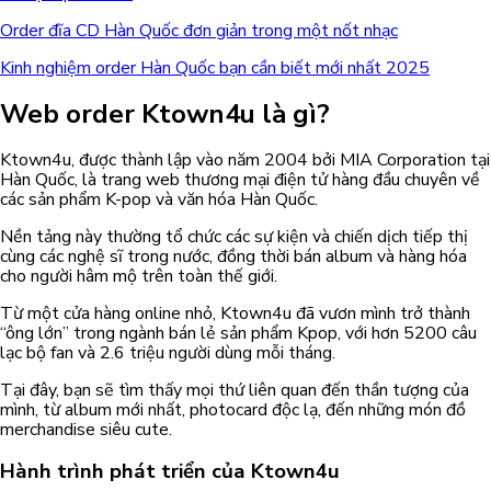
Order đĩa CD Hàn Quốc đơn giản trong một nốt nhạc
Kinh nghiệm order Hàn Quốc bạn cần biết mới nhất 2025
Web order Ktown4u là gì?
Ktown4u, được thành lập vào năm 2004 bởi MIA Corporation tại
Hàn Quốc, là trang web thương mại điện tử hàng đầu chuyên về
các sản phẩm K-pop và văn hóa Hàn Quốc.
Nền tảng này thường tổ chức các sự kiện và chiến dịch tiếp thị
cùng các nghệ sĩ trong nước, đồng thời bán album và hàng hóa
cho người hâm mộ trên toàn thế giới.
Từ một cửa hàng online nhỏ, Ktown4u đã vươn mình trở thành
“ông lớn” trong ngành bán lẻ sản phẩm Kpop, với hơn 5200 câu
lạc bộ fan và 2.6 triệu người dùng mỗi tháng.
Tại đây, bạn sẽ tìm thấy mọi thứ liên quan đến thần tượng của
mình, từ album mới nhất, photocard độc lạ, đến những món đồ
merchandise siêu cute.
Hành trình phát triển của Ktown4u