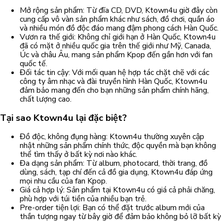
Mở rộng sản phẩm: Từ đĩa CD, DVD, Ktown4u giờ đây còn
cung cấp vô vàn sản phẩm khác như sách, đồ chơi, quần áo
và nhiều món đồ độc đáo mang đậm phong cách Hàn Quốc.
Vươn ra thế giới: Không chỉ giới hạn ở Hàn Quốc, Ktown4u
đã có mặt ở nhiều quốc gia trên thế giới như Mỹ, Canada,
Úc và châu Âu, mang sản phẩm Kpop đến gần hơn với fan
quốc tế.
Đối tác tin cậy: Với mối quan hệ hợp tác chặt chẽ với các
công ty âm nhạc và đài truyền hình Hàn Quốc, Ktown4u
đảm bảo mang đến cho bạn những sản phẩm chính hãng,
chất lượng cao.
Tại sao Ktown4u lại đặc biệt?
Đồ độc, không đụng hàng: Ktown4u thường xuyên cập
nhật những sản phẩm chính thức, độc quyền mà bạn không
thể tìm thấy ở bất kỳ nơi nào khác.
Đa dạng sản phẩm: Từ album, photocard, thời trang, đồ
dùng, sách, tạp chí đến cả đồ gia dụng, Ktown4u đáp ứng
mọi nhu cầu của fan Kpop.
Giá cả hợp lý: Sản phẩm tại Ktown4u có giá cả phải chăng,
phù hợp với túi tiền của nhiều bạn trẻ.
Pre-order tiện lợi: Bạn có thể đặt trước album mới của
thần tượng ngay từ bây giờ để đảm bảo không bỏ lỡ bất kỳ