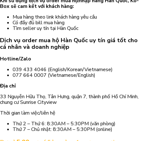
Khi sử dụng dịch vụ order mua hộ/nhập hàng Hàn Quốc, Ko-
Box sẽ cam kết với khách hàng:
Mua hàng theo link khách hàng yêu cầu
Có đầy đủ bill mua hàng
Tìm seller uy tín tại Hàn Quốc
Dịch vụ order mua hộ Hàn Quốc uy tín giá tốt cho
cá nhân và doanh nghiệp
Hotline/Zalo
039 433 4046 (English/Korean/Vietnamese)
077 664 0007 (Vietnamese/English)
Địa chỉ
33 Nguyễn Hữu Thọ, Tân Hưng, quận 7, thành phố Hồ Chí Minh,
chung cư Sunrise Cityview
Thời gian làm việc/liên hệ
Thứ 2 – Thứ 6: 8:30AM – 5:30PM (văn phòng)
Thứ 7 – Chủ nhật: 8:30AM – 5:30PM (online)