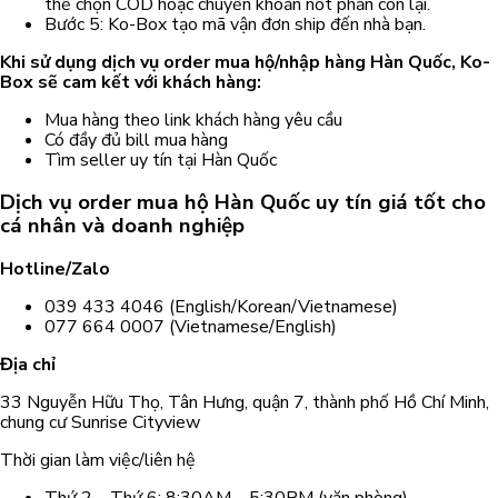
thể chọn COD hoặc chuyển khoản nốt phần còn lại.
Bước 5: Ko-Box tạo mã vận đơn ship đến nhà bạn.
Khi sử dụng dịch vụ order mua hộ/nhập hàng Hàn Quốc, Ko-
Box sẽ cam kết với khách hàng:
Mua hàng theo link khách hàng yêu cầu
Có đầy đủ bill mua hàng
Tìm seller uy tín tại Hàn Quốc
Dịch vụ order mua hộ Hàn Quốc uy tín giá tốt cho
cá nhân và doanh nghiệp
Hotline/Zalo
039 433 4046 (English/Korean/Vietnamese)
077 664 0007 (Vietnamese/English)
Địa chỉ
33 Nguyễn Hữu Thọ, Tân Hưng, quận 7, thành phố Hồ Chí Minh,
chung cư Sunrise Cityview
Thời gian làm việc/liên hệ
Thứ 2 – Thứ 6: 8:30AM – 5:30PM (văn phòng)