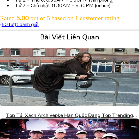
Thứ 7 – Chủ nhật: 8:30AM – 5:30PM (online)
5.00
Rated
out of 5 based on
1
customer rating
(
50
lượt đánh giá)
Bài Viết Liên Quan
Top Túi Xách Archivépke Hàn Quốc Đang Top Trending
2026