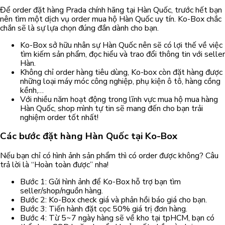
Để order đặt hàng Prada chính hãng tại Hàn Quốc, trước hết bạn
nên tìm một dịch vụ order mua hộ Hàn Quốc uy tín. Ko-Box chắc
chắn sẽ là sự lựa chọn đúng đắn dành cho bạn.
Ko-Box sở hữu nhân sự Hàn Quốc nên sẽ có lợi thế về việc
tìm kiếm sản phẩm, đọc hiểu và trao đổi thông tin với seller
Hàn.
Không chỉ order hàng tiêu dùng, Ko-box còn đặt hàng được
những loại máy móc công nghiệp, phụ kiện ô tô, hàng cồng
kềnh,…
Với nhiều năm hoạt động trong lĩnh vực mua hộ mua hàng
Hàn Quốc, shop mình tự tin sẽ mang đến cho bạn trải
nghiệm order tốt nhất!
Các bước đặt hàng Hàn Quốc tại Ko-Box
Nếu bạn chỉ có hình ảnh sản phẩm thì có order được không? Câu
trả lời là “Hoàn toàn được” nha!
Bước 1: Gửi hình ảnh để Ko-Box hỗ trợ bạn tìm
seller/shop/nguồn hàng.
Bước 2: Ko-Box check giá và phản hồi báo giá cho bạn.
Bước 3: Tiến hành đặt cọc 50% giá trị đơn hàng.
Bước 4: Từ 5~7 ngày hàng sẽ về kho tại tpHCM, bạn có