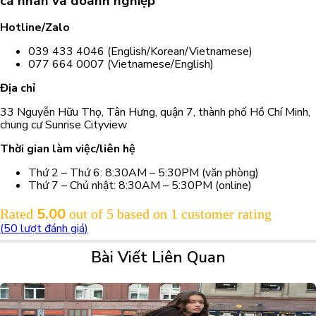
cá nhân và doanh nghiệp
Hotline/Zalo
039 433 4046 (English/Korean/Vietnamese)
077 664 0007 (Vietnamese/English)
Địa chỉ
33 Nguyễn Hữu Thọ, Tân Hưng, quận 7, thành phố Hồ Chí Minh,
chung cư Sunrise Cityview
Thời gian làm việc/liên hệ
Thứ 2 – Thứ 6: 8:30AM – 5:30PM (văn phòng)
Thứ 7 – Chủ nhật: 8:30AM – 5:30PM (online)
5.00
Rated
out of 5 based on
1
customer rating
(
50
lượt đánh giá)
Bài Viết Liên Quan