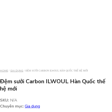
HOME
GIA DỤNG
/
/ ĐỆM SƯỞI CARBON ILWOUL HÀN QUỐC THẾ HỆ MỚI
Đệm sưởi Carbon ILWOUL Hàn Quốc thế
hệ mới
SKU:
N/A
Chuyên mục:
Gia dụng