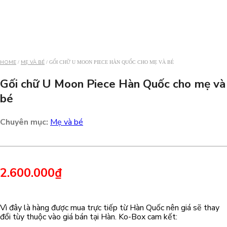
HOME
MẸ VÀ BÉ
/
/ GỐI CHỮ U MOON PIECE HÀN QUỐC CHO MẸ VÀ BÉ
Gối chữ U Moon Piece Hàn Quốc cho mẹ và
bé
Chuyên mục:
Mẹ và bé
2.600.000
₫
Vì đây là hàng được mua trực tiếp từ Hàn Quốc nên giá sẽ thay
đổi tùy thuộc vào giá bán tại Hàn. Ko-Box cam kết: