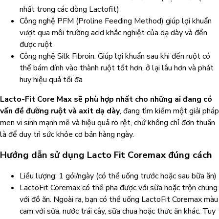
nhất trong các dòng Lactofit)
Công nghệ PFM (Proline Feeding Method) giúp lợi khuẩn
vượt qua môi trường acid khắc nghiệt của dạ dày và đến
được ruột
Công nghệ Silk Fibroin: Giúp lợi khuẩn sau khi đến ruột có
thể bám dính vào thành ruột tốt hơn, ở lại lâu hơn và phát
huy hiệu quả tối đa
Lacto-Fit Core Max sẽ phù hợp nhất cho những ai đang có
vấn đề đường ruột và axit dạ dày
, đang tìm kiếm một giải pháp
men vi sinh mạnh mẽ và hiệu quả rõ rệt, chứ không chỉ đơn thuần
là để duy trì sức khỏe cơ bản hàng ngày.
Hướng dẫn sử dụng Lacto Fit Coremax đúng cách
Liều lượng: 1 gói/ngày (có thể uống trước hoặc sau bữa ăn)
LactoFit Coremax có thể pha được với sữa hoặc trộn chung
với đồ ăn. Ngoài ra, bạn có thể uống LactoFit Coremax màu
cam với sữa, nước trái cây, sữa chua hoặc thức ăn khác. Tuy