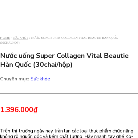
HOME
SỨC KHỎE
/
/ NƯỚC UỐNG SUPER COLLAGEN VITAL BEAUTIE HÀN QUỐC
(30CHAI/HỘP)
Nước uống Super Collagen Vital Beautie
Hàn Quốc (30chai/hộp)
Chuyên mục:
Sức khỏe
1.396.000
₫
Trên thị trường ngày nay tràn lan các loại thực phẩm chức năng
không rõ nguồn gốc và kém chất lượng. Hãy nhanh tay ghé Ko-