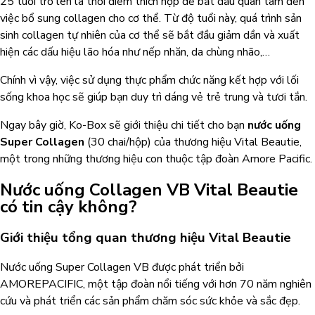
25 tuổi trở lên là thời điểm thích hợp để bắt đầu quan tâm đến
việc bổ sung collagen cho cơ thể. Từ độ tuổi này, quá trình sản
sinh collagen tự nhiên của cơ thể sẽ bắt đầu giảm dần và xuất
hiện các dấu hiệu lão hóa như nếp nhăn, da chùng nhão,…
Chính vì vậy, việc sử dụng thực phẩm chức năng kết hợp với lối
sống khoa học sẽ giúp bạn duy trì dáng vẻ trẻ trung và tươi tắn.
Ngay bây giờ, Ko-Box sẽ giới thiệu chi tiết cho bạn
nước uống
Super Collagen
(30 chai/hộp) của thương hiệu Vital Beautie,
một trong những thương hiệu con thuộc tập đoàn Amore Pacific.
Nước uống Collagen VB Vital Beautie
có tin cậy không?
Giới thiệu tổng quan thương hiệu Vital Beautie
Nước uống Super Collagen VB được phát triển bởi
AMOREPACIFIC, một tập đoàn nổi tiếng với hơn 70 năm nghiên
cứu và phát triển các sản phẩm chăm sóc sức khỏe và sắc đẹp.