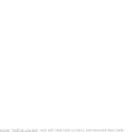
HOME
THIẾT BỊ LÀM ĐẸP
/
/ MÁY ĐẨY TINH CHẤT LG PRA.L SKIN BOOSTER BBS1 (MỚI)