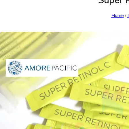
Super R
Home
/