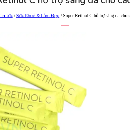
etinol C hỗ trợ sáng da cho cá
Tin tức
Sức Khoẻ & Làm Đẹp
/
/ Super Retinol C hỗ trợ sáng da cho 