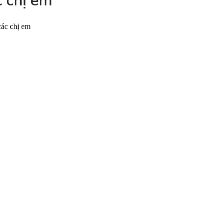
c chị em
các chị em