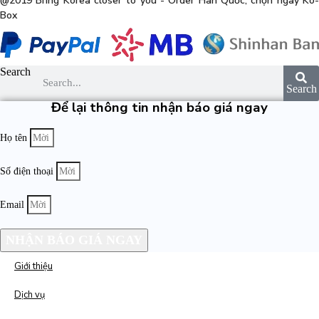
@2019 Bring Korea closer to you - Order Hàn Quốc, chọn ngay Ko-
Box
Search
Search
Để lại thông tin nhận báo giá ngay
Họ tên
Số điện thoại
Email
NHẬN BÁO GIÁ NGAY
Giới thiệu
Dịch vụ