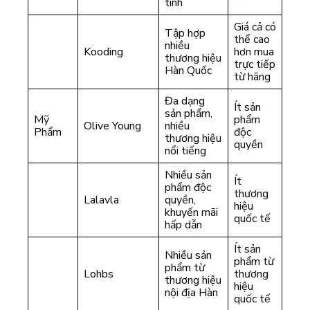
tính
Giá cả có
Tập hợp
thể cao
nhiều
Kooding
hơn mua
thương hiệu
trực tiếp
Hàn Quốc
từ hãng
Đa dạng
Ít sản
sản phẩm,
Mỹ
phẩm
Olive Young
nhiều
Phẩm
độc
thương hiệu
quyền
nổi tiếng
Nhiều sản
Ít
phẩm độc
thương
Lalavla
quyền,
hiệu
khuyến mãi
quốc tế
hấp dẫn
Ít sản
Nhiều sản
phẩm từ
phẩm từ
Lohbs
thương
thương hiệu
hiệu
nội địa Hàn
quốc tế