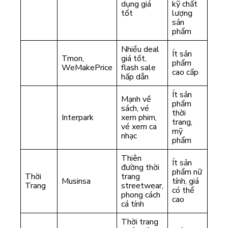
dụng giá
kỹ chất
tốt
lượng
sản
phẩm
Nhiều deal
Ít sản
Tmon,
giá tốt,
phẩm
WeMakePrice
flash sale
cao cấp
hấp dẫn
Ít sản
Mạnh về
phẩm
sách, vé
thời
Interpark
xem phim,
trang,
vé xem ca
mỹ
nhạc
phẩm
Thiên
Ít sản
đường thời
phẩm nữ
Thời
trang
Musinsa
tính, giá
Trang
streetwear,
có thể
phong cách
cao
cá tính
Thời trang