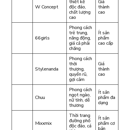
thiết kế
Giá
W Concept
độc đáo,
thành
chất lượng
cao
cao
Phong cách
trẻ trung,
Ít sản
66girls
năng động,
phẩm
giá cả phải
cao cấp
chăng
Phong cách
thời
Giá
Stylenanda
thượng,
thành
quyến rũ,
cao
gợi cảm
Phong cách
Ít sản
ngọt ngào,
Chuu
phẩm đa
nữ tính, dễ
dạng
thương
Thời trang
Ít sản
đường phố
Mixxmix
phẩm cơ
độc đáo, cá
bản