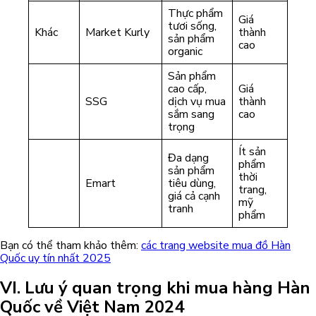
Thực phẩm
Giá
tươi sống,
Khác
Market Kurly
thành
sản phẩm
cao
organic
Sản phẩm
cao cấp,
Giá
SSG
dịch vụ mua
thành
sắm sang
cao
trọng
Ít sản
Đa dạng
phẩm
sản phẩm
thời
Emart
tiêu dùng,
trang,
giá cả cạnh
mỹ
tranh
phẩm
Bạn có thể tham khảo thêm:
các trang website mua đồ Hàn
Quốc uy tín nhất 2025
VI. Lưu ý quan trọng khi mua hàng Hàn
Quốc về Việt Nam 2024