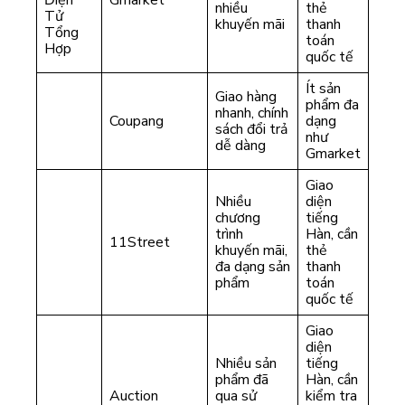
Điện
Gmarket
nhiều
thẻ
Tử
khuyến mãi
thanh
Tổng
toán
Hợp
quốc tế
Ít sản
Giao hàng
phẩm đa
nhanh, chính
Coupang
dạng
sách đổi trả
như
dễ dàng
Gmarket
Giao
Nhiều
diện
chương
tiếng
trình
Hàn, cần
11Street
khuyến mãi,
thẻ
đa dạng sản
thanh
phẩm
toán
quốc tế
Giao
diện
Nhiều sản
tiếng
phẩm đã
Hàn, cần
Auction
qua sử
kiểm tra