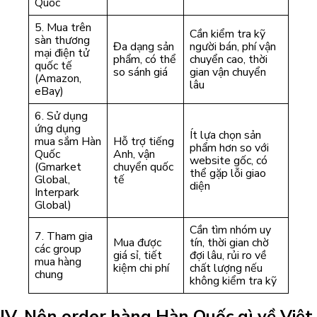
Quốc
5. Mua trên
Cần kiểm tra kỹ
sàn thương
Đa dạng sản
người bán, phí vận
mại điện tử
phẩm, có thể
chuyển cao, thời
quốc tế
so sánh giá
gian vận chuyển
(Amazon,
lâu
eBay)
6. Sử dụng
ứng dụng
Ít lựa chọn sản
mua sắm Hàn
Hỗ trợ tiếng
phẩm hơn so với
Quốc
Anh, vận
website gốc, có
(Gmarket
chuyển quốc
thể gặp lỗi giao
Global,
tế
diện
Interpark
Global)
Cần tìm nhóm uy
7. Tham gia
Mua được
tín, thời gian chờ
các group
giá sỉ, tiết
đợi lâu, rủi ro về
mua hàng
kiệm chi phí
chất lượng nếu
chung
không kiểm tra kỹ
IV. Nên order hàng Hàn Quốc gì về Việt