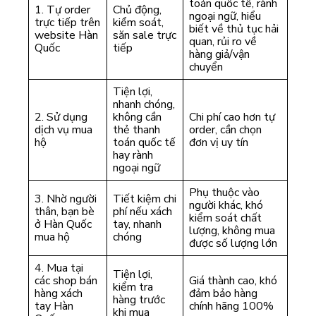
toán quốc tế, rành
1. Tự order
Chủ động,
ngoại ngữ, hiểu
trực tiếp trên
kiểm soát,
biết về thủ tục hải
website Hàn
săn sale trực
quan, rủi ro về
Quốc
tiếp
hàng giả/vận
chuyển
Tiện lợi,
nhanh chóng,
2. Sử dụng
không cần
Chi phí cao hơn tự
dịch vụ mua
thẻ thanh
order, cần chọn
hộ
toán quốc tế
đơn vị uy tín
hay rành
ngoại ngữ
Phụ thuộc vào
3. Nhờ người
Tiết kiệm chi
người khác, khó
thân, bạn bè
phí nếu xách
kiểm soát chất
ở Hàn Quốc
tay, nhanh
lượng, không mua
mua hộ
chóng
được số lượng lớn
4. Mua tại
Tiện lợi,
các shop bán
Giá thành cao, khó
kiểm tra
hàng xách
đảm bảo hàng
hàng trước
tay Hàn
chính hãng 100%
khi mua