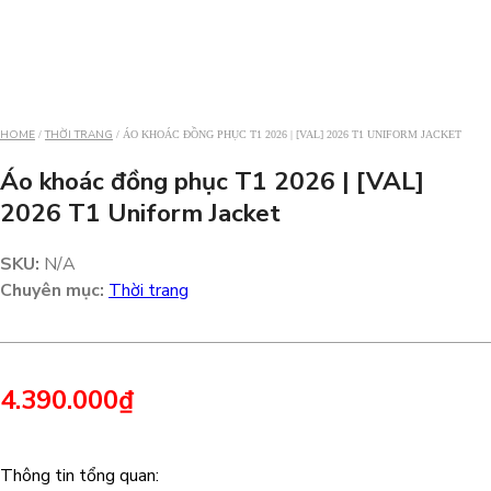
HOME
THỜI TRANG
/
/ ÁO KHOÁC ĐỒNG PHỤC T1 2026 | [VAL] 2026 T1 UNIFORM JACKET
Áo khoác đồng phục T1 2026 | [VAL]
2026 T1 Uniform Jacket
SKU:
N/A
Chuyên mục:
Thời trang
4.390.000
₫
Thông tin tổng quan: