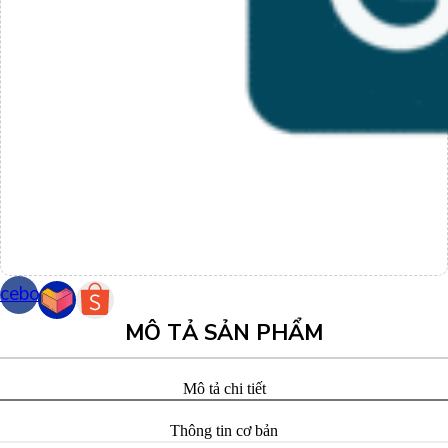
cebook
MÔ TẢ SẢN PHẨM
Mô tả chi tiết
Thông tin cơ bản