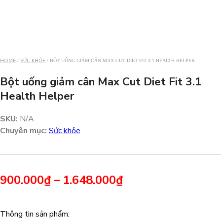
HOME
SỨC KHỎE
/
/ BỘT UỐNG GIẢM CÂN MAX CUT DIET FIT 3.1 HEALTH HELPER
Bột uống giảm cân Max Cut Diet Fit 3.1
Health Helper
SKU:
N/A
Chuyên mục:
Sức khỏe
900.000
₫
–
1.648.000
₫
Thông tin sản phẩm: