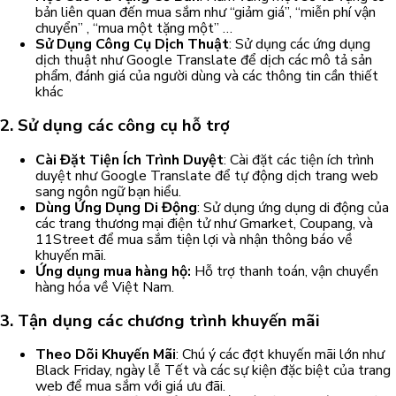
bản liên quan đến mua sắm như “giảm giá”, “miễn phí vận
chuyển” , “mua một tặng một” …
Sử Dụng Công Cụ Dịch Thuật
: Sử dụng các ứng dụng
dịch thuật như Google Translate để dịch các mô tả sản
phẩm, đánh giá của người dùng và các thông tin cần thiết
khác
2. Sử dụng các công cụ hỗ trợ
Cài Đặt Tiện Ích Trình Duyệt
: Cài đặt các tiện ích trình
duyệt như Google Translate để tự động dịch trang web
sang ngôn ngữ bạn hiểu.
Dùng Ứng Dụng Di Động
: Sử dụng ứng dụng di động của
các trang thương mại điện tử như Gmarket, Coupang, và
11Street để mua sắm tiện lợi và nhận thông báo về
khuyến mãi.
Ứng dụng mua hàng hộ:
Hỗ trợ thanh toán, vận chuyển
hàng hóa về Việt Nam.
3. Tận dụng các chương trình khuyến mãi
Theo Dõi Khuyến Mãi
: Chú ý các đợt khuyến mãi lớn như
Black Friday, ngày lễ Tết và các sự kiện đặc biệt của trang
web để mua sắm với giá ưu đãi.