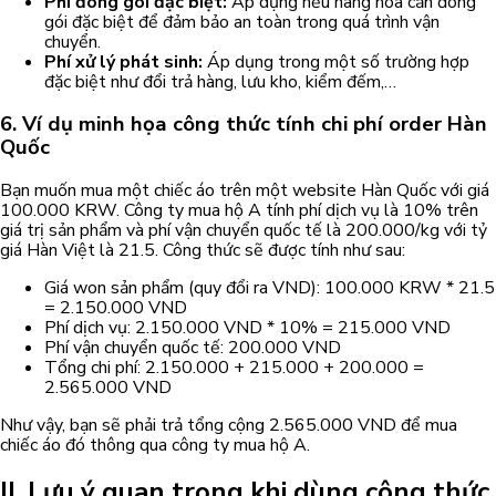
Phí đóng gói đặc biệt:
Áp dụng nếu hàng hóa cần đóng
gói đặc biệt để đảm bảo an toàn trong quá trình vận
chuyển.
Phí xử lý phát sinh:
Áp dụng trong một số trường hợp
đặc biệt như đổi trả hàng, lưu kho, kiểm đếm,…
6. Ví dụ minh họa công thức tính chi phí order Hàn
Quốc
Bạn muốn mua một chiếc áo trên một website Hàn Quốc với giá
100.000 KRW. Công ty mua hộ A tính phí dịch vụ là 10% trên
giá trị sản phẩm và phí vận chuyển quốc tế là 200.000/kg với tỷ
giá Hàn Việt là 21.5. Công thức sẽ được tính như sau:
Giá won sản phẩm (quy đổi ra VND): 100.000 KRW * 21.5
= 2.150.000 VND
Phí dịch vụ: 2.150.000 VND * 10% = 215.000 VND
Phí vận chuyển quốc tế: 200.000 VND
Tổng chi phí: 2.150.000 + 215.000 + 200.000 =
2.565.000 VND
Như vậy, bạn sẽ phải trả tổng cộng 2.565.000 VND để mua
chiếc áo đó thông qua công ty mua hộ A.
II. Lưu ý quan trọng khi dùng công thức