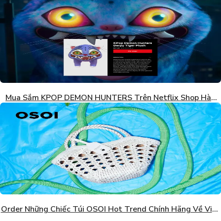
Mua Sắm KPOP DEMON HUNTERS Trên Netflix Shop Hàn
Quốc
Order Những Chiếc Túi OSOI Hot Trend Chính Hãng Về Việt
Nam Giá Tốt