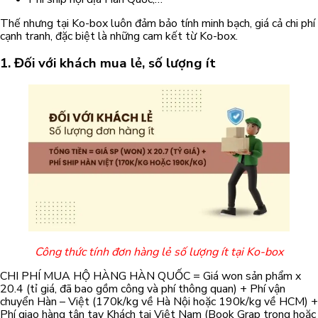
Thế nhưng tại Ko-box luôn đảm bảo tính minh bạch, giá cả chi phí
cạnh tranh, đặc biệt là những cam kết từ Ko-box.
1. Đối với khách mua lẻ, số lượng ít
Công thức tính đơn hàng lẻ số lượng ít tại Ko-box
CHI PHÍ MUA HỘ HÀNG HÀN QUỐC = Giá won sản phẩm x
20.4 (tỉ giá, đã bao gồm công và phí thông quan) + Phí vận
chuyển Hàn – Việt (170k/kg về Hà Nội hoặc 190k/kg về HCM) +
Phí giao hàng tận tay Khách tại Việt Nam (Book Grap trong hoặc